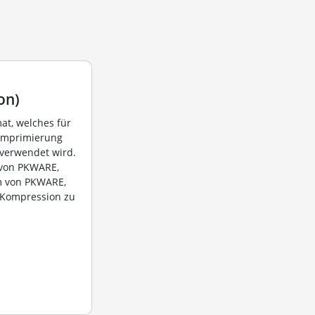
on)
mat, welches für
 Komprimierung
 verwendet wird.
 von PKWARE,
m von PKWARE,
-Kompression zu