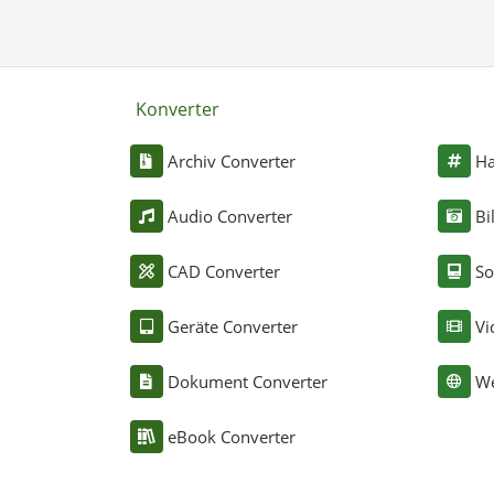
Konverter
Archiv Converter
Ha
Audio Converter
Bi
CAD Converter
So
Geräte Converter
Vi
Dokument Converter
We
eBook Converter