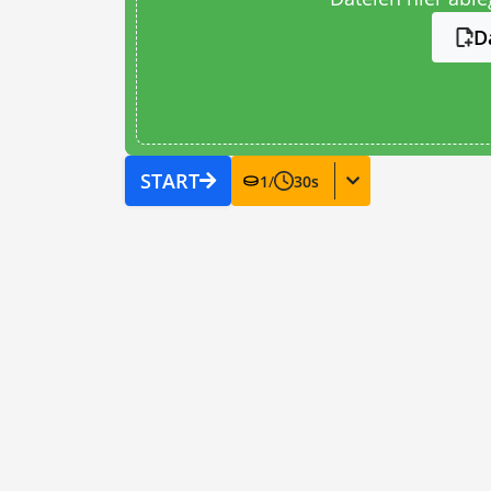
D
START
1
/
30
s