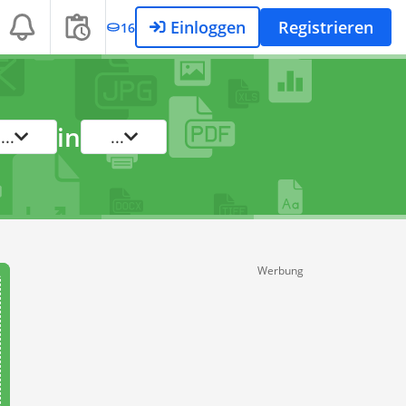
Einloggen
Registrieren
16
in
...
...
Werbung