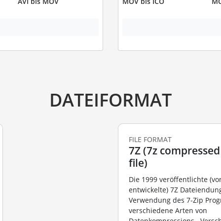
AVI bis MOV
MOV bis ICO
MO
DATEIFORMAT
FILE FORMAT
7Z (7z compressed
file)
Die 1999 veröffentlichte (vo
entwickelte) 7Z Dateiendun
Verwendung des 7-Zip Pro
verschiedene Arten von
Datenkompressions-, Versc