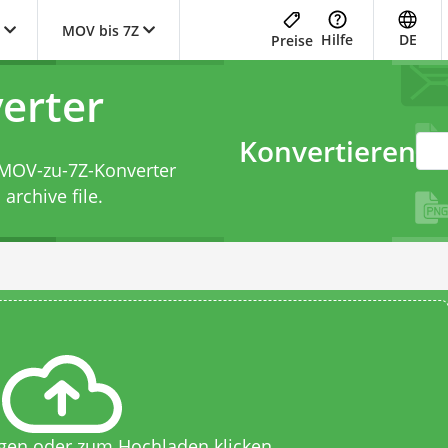
MOV bis 7Z
Hilfe
DE
Preise
erter
Konvertieren
MOV-zu-7Z-Konverter
rchive file.
egen oder zum Hochladen klicken