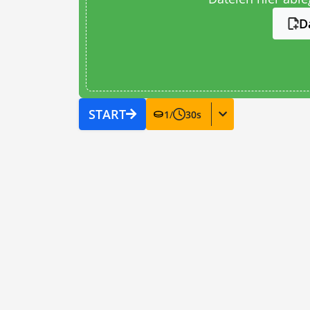
D
START
1
/
30
s