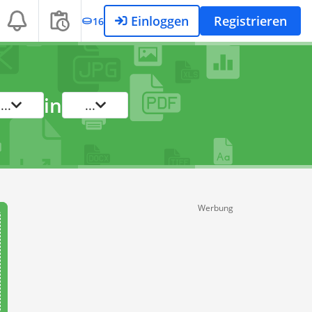
Einloggen
Registrieren
16
in
...
...
Werbung