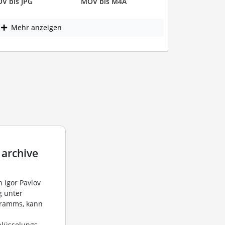
V bis JPG
MOV bis M4A
Mehr anzeigen
 archive
n Igor Pavlov
g unter
gramms, kann
hlüsselungs-