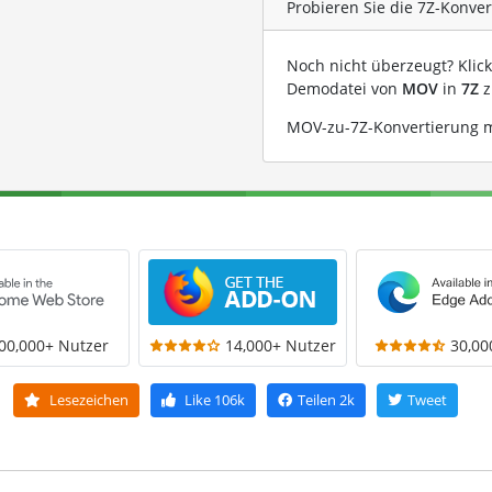
Probieren Sie die 7Z-Konve
Noch nicht überzeugt? Klic
Demodatei von
MOV
in
7Z
z
MOV-zu-7Z-Konvertierung m
00,000+ Nutzer
14,000+ Nutzer
30,00
Lesezeichen
Like
106k
Teilen
2k
Tweet