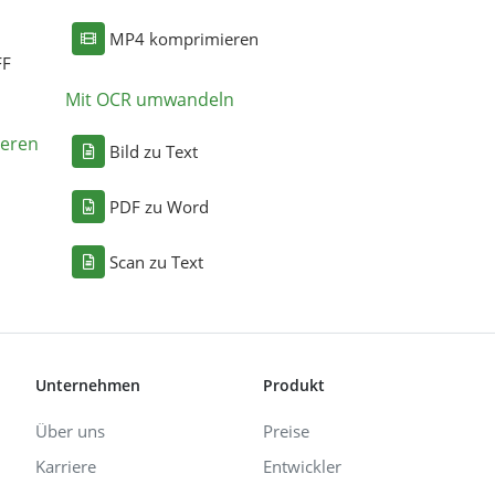
MP4 komprimieren
FF
Mit OCR umwandeln
eren
Bild zu Text
PDF zu Word
Scan zu Text
Unternehmen
Produkt
Über uns
Preise
Karriere
Entwickler