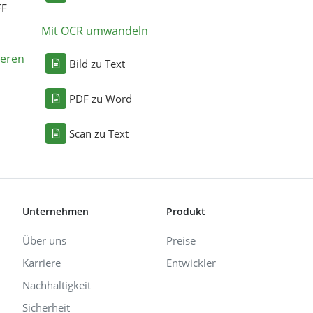
FF
Mit OCR umwandeln
eren
Bild zu Text
PDF zu Word
Scan zu Text
Unternehmen
Produkt
Über uns
Preise
Karriere
Entwickler
Nachhaltigkeit
Sicherheit