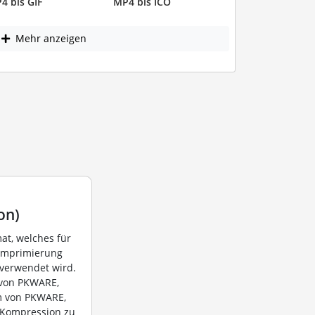
4 bis GIF
MP4 bis ICO
Mehr anzeigen
on)
mat, welches für
 Komprimierung
 verwendet wird.
 von PKWARE,
m von PKWARE,
-Kompression zu