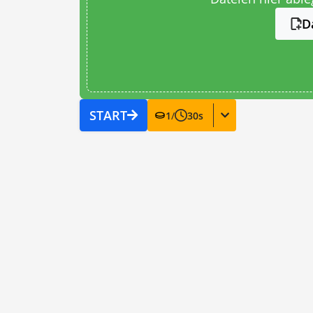
D
START
1
/
30
s