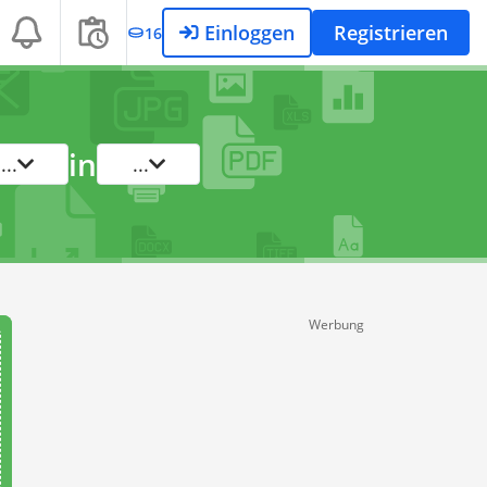
Einloggen
Registrieren
16
in
...
...
Werbung