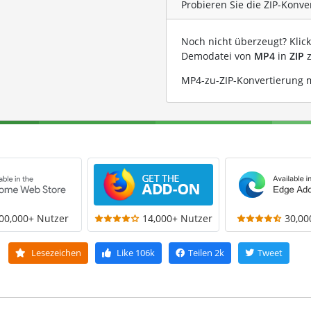
Probieren Sie die ZIP-Konve
Noch nicht überzeugt? Klic
Demodatei von
MP4
in
ZIP
z
MP4-zu-ZIP-Konvertierung m
00,000+ Nutzer
14,000+ Nutzer
30,00
Lesezeichen
Like
106k
Teilen
2k
Tweet