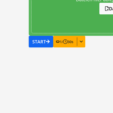
D
START
1
/
30
s