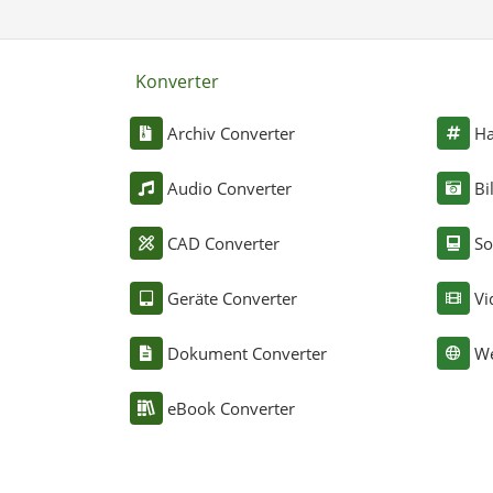
Konverter
Archiv Converter
Ha
Audio Converter
Bi
CAD Converter
So
Geräte Converter
Vi
Dokument Converter
We
eBook Converter