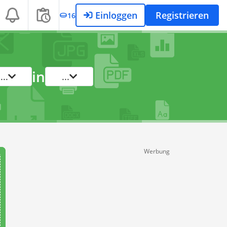
Einloggen
Registrieren
16
in
...
...
Werbung