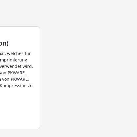
on)
mat, welches für
 Komprimierung
 verwendet wird.
 von PKWARE,
m von PKWARE,
-Kompression zu