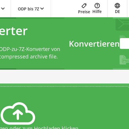
ODP bis 7Z
Hilfe
DE
Preise
erter
Konvertieren
ODP-zu-7Z-Konverter
von
ompressed archive file.
egen oder zum Hochladen klicken