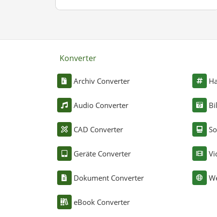
Konverter
Archiv Converter
Ha
Audio Converter
Bi
CAD Converter
So
Geräte Converter
Vi
Dokument Converter
We
eBook Converter