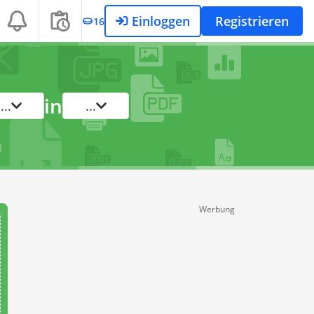
Einloggen
Registrieren
16
in
...
...
Werbung