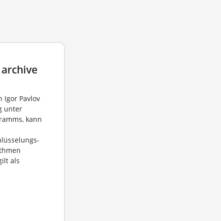
 archive
n Igor Pavlov
g unter
gramms, kann
hlüsselungs-
ithmen
ilt als