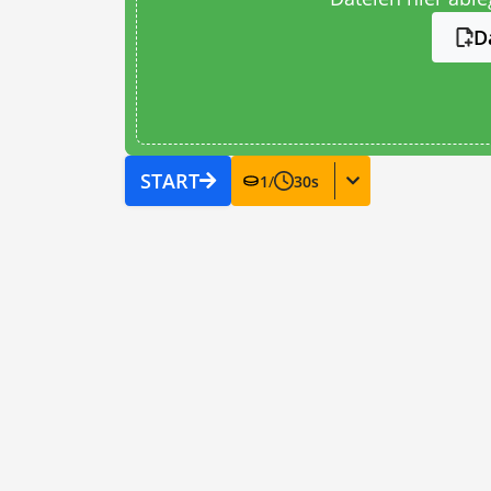
D
START
1
/
30
s